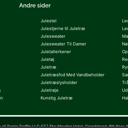
Andre sider
Julestel
Le
Julestjerne til Juletræ
Le
Julesweater
Ma
Julesweater Til Damer
Nø
Juletallerkener
Op
Juletøj
Re
Juletræ
Ry
Juletræsfod Med Vandbeholder
Sa
Juletræslysholder
Tr
g
Juletrøje
Ud
vn
Kunstig Juletræ
Ha
s af Tropic Traffic LLC-FZ | The Meydan Hotel, Grandstand, 6th floor, 