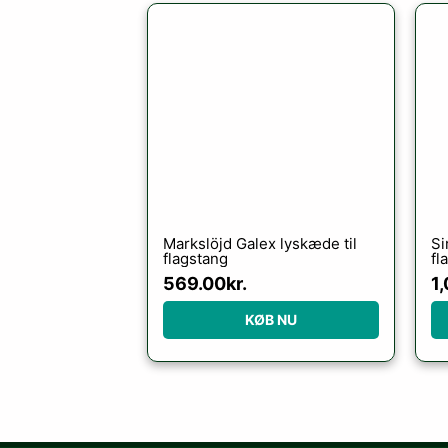
Markslöjd Galex lyskæde til
Si
flagstang
fl
6 
569.00
kr.
1
KØB NU