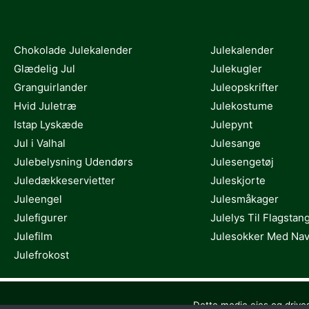
Chokolade Julekalender
Julekalender
Glædelig Jul
Julekugler
Granguirlander
Juleopskrifter
Hvid Juletræ
Julekostume
Istap Lyskæde
Julepynt
Jul i Valhal
Julesange
Julebelysning Udendørs
Julesengetøj
Juledækkeservietter
Juleskjorte
Juleengel
Julesmåkager
Julefigurer
Julelys Til Flagstan
Julefilm
Julesokker Med Na
Julefrokost
Dette medie ejes og drive