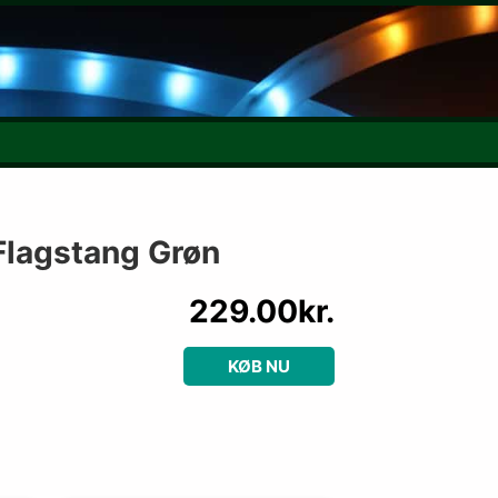
Grøn – Lyskæde
Flagstang Grøn
229.00
kr.
KØB NU