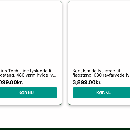
rius Tech-Line lyskæde til
Konstsmide lyskæde til
agstang, 480 varm hvide lys,
flagstang, 680 ravfarvede ly
meter
9 meter
,099.00
kr.
3,899.00
kr.
KØB NU
KØB NU