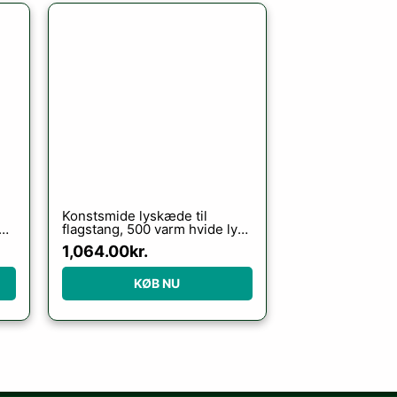
Konstsmide lyskæde til
s,
flagstang, 500 varm hvide lys,
11 meter
1,064.00
kr.
KØB NU