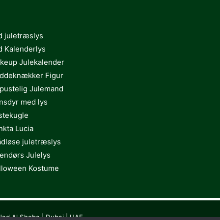
d juletræslys
d Kalenderlys
keup Julekalender
ddeknækker Figur
pustelig Julemand
nsdyr med lys
stekugle
nkta Lucia
ådløse juletræslys
endørs Julelys
lloween Kostume
Nad Al Sheba | Dubai | UAE